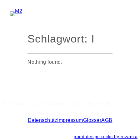
Zum
Inhalt
springen
Schlagwort:
I
Nothing found.
M2 Entwicklungs-, Produktions- & Vertriebs-GmbH
Datenschutz
Impressum
Glossar
AGB
good design rocks by rozanka