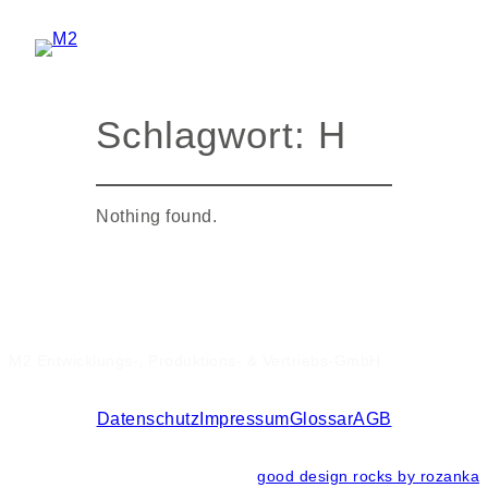
Zum
Inhalt
springen
Schlagwort:
H
Nothing found.
M2 Entwicklungs-, Produktions- & Vertriebs-GmbH
Datenschutz
Impressum
Glossar
AGB
good design rocks by rozanka