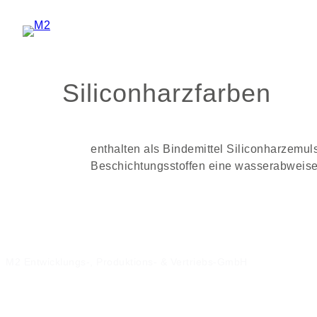
Zum
Inhalt
springen
Siliconharzfarben
enthalten als Bindemittel Siliconharzemuls
Beschichtungsstoffen eine wasserabwei­s
M2 Entwicklungs-, Produktions- & Vertriebs-GmbH