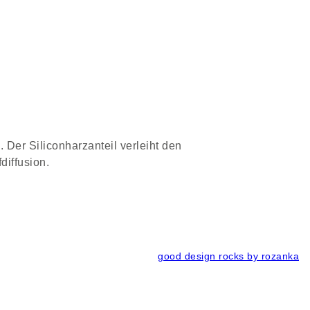
Produkte
Über uns
Downloads
Kontakt
 Der Siliconharzanteil verleiht den
iffusion.
good design rocks by rozanka