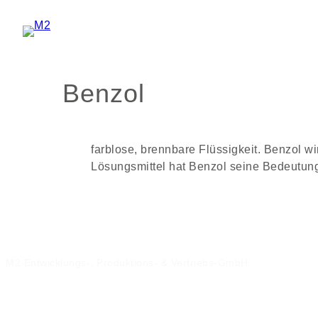
Zum
Inhalt
springen
Benzol
farblose, brennbare Flüssigkeit. Benzol w
Lösungsmittel hat Benzol seine Bedeutung 
M2 Entwicklungs-, Produktions- & Vertriebs-GmbH