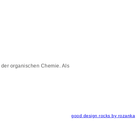
Produkte
Über uns
Downloads
Kontakt
n der organischen Chemie. Als
good design rocks by rozanka