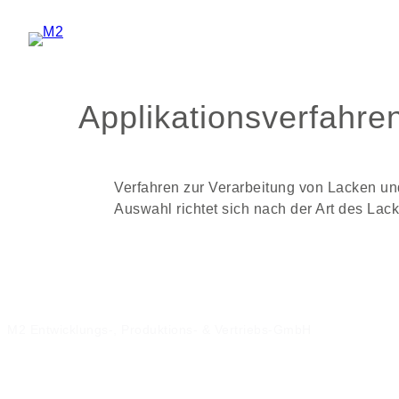
Zum
Inhalt
springen
Applikationsverfahre
Verfahren zur Verarbeitung von Lacken und
Auswahl richtet sich nach der Art des La
M2 Entwicklungs-, Produktions- & Vertriebs-GmbH