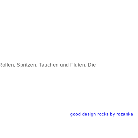
Produkte
Über uns
Downloads
Kontakt
Rollen, Spritzen, Tauchen und Fluten. Die
good design rocks by rozanka